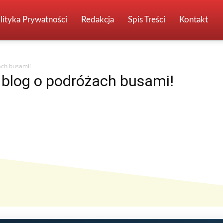
lityka Prywatności
Redakcja
Spis Treści
Kontakt
ach busami!
 blog o podróżach busami!