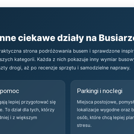
nne ciekawe działy na Busiar
, praktyczna strona podróżowania busem i sprawdzone inspir
ższych kategorii. Każda z nich pokazuje inny wymiar buso
zty drogi, aż po recenzje sprzętu i samodzielne naprawy.
a pomoc
Parkingi i noclegi
ają lepiej przygotować się
Miejsca postojowe, pomysły
. To dział dla tych, którzy
lokalizacje wygodne oraz b
niej i z większym
osób, które chcą lepiej pl
stresu.