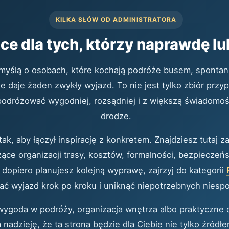
KILKA SŁÓW OD ADMINISTRATORA
e dla tych, którzy naprawdę lub
myślą o osobach, które kochają podróże busem, spontan
nie daje żaden zwykły wyjazd. To nie jest tylko zbiór prz
 podróżować wygodniej, rozsądniej i z większą świadomoś
drodze.
tak, aby łączył inspirację z konkretem. Znajdziesz tutaj 
ce organizacji trasy, kosztów, formalności, bezpieczeń
 dopiero planujesz kolejną wyprawę, zajrzyj do kategorii
ać wyjazd krok po kroku i uniknąć niepotrzebnych niesp
 wygoda w podróży, organizacja wnętrza albo praktyczne 
 nadzieję, że ta strona będzie dla Ciebie nie tylko źródł