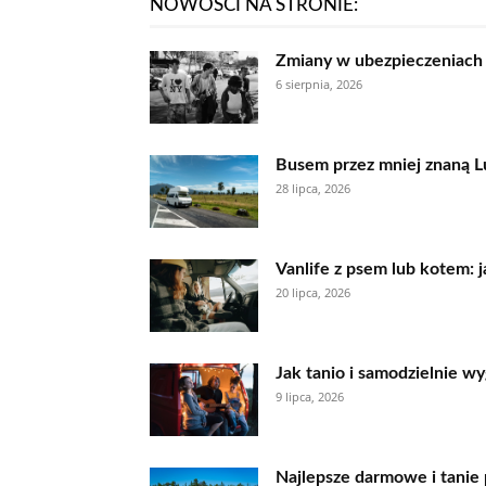
NOWOŚCI NA STRONIE:
Zmiany w ubezpieczeniach A
6 sierpnia, 2026
Busem przez mniej znaną Lu
28 lipca, 2026
Vanlife z psem lub kotem: j
20 lipca, 2026
Jak tanio i samodzielnie w
9 lipca, 2026
Najlepsze darmowe i tanie 