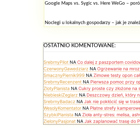
Google Maps vs. Sygic vs. Here WeGo – poró
Noclegi u lokalnych gospodarzy – jak je znale
OSTATNIO KOMENTOWANE:
SrebrnyPilot
NA
Co dalej z paszportem covid
CzerwonyGawedziarz
NA
Ogrzewanie na mrozy
SmacznyPiernik999
NA
Zimowe testy opon ca
SrebrnyRecenzent
NA
Pierwsza pomoc przy op
ZlotyPlanista
NA
Cukry proste czy złożone na s
NiebieskiZeglarz
NA
Deszczowy dzień, który na
SrebrnyBadacz
NA
Jak nie pokłócić się w tras
WesolyKomentator
NA
Płatne strefy kamperowe 
SzybkiPlanista
NA
Zioła anty-stres: melisa, as
ZielonyPasjonat
NA
Jak zaplanować trasę do P